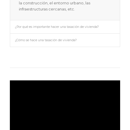
la construcción, el entorno urbano, las
infraestructuras cercanas, etc.
¿Por qué es importante hacer una tasación de vivienda?
¿Cómo se hace una tasación de vivienda?