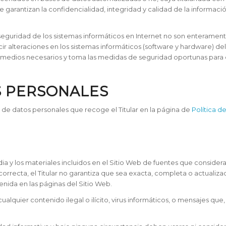
e garantizan la confidencialidad, integridad y calidad de la informac
uridad de los sistemas informáticos en Internet no son enteramente f
r alteraciones en los sistemas informáticos (software y hardware) de
 medios necesarios y toma las medidas de seguridad oportunas para e
S PERSONALES
o de datos personales que recoge el Titular en la página de
Política d
dia y los materiales incluidos en el Sitio Web de fuentes que consider
orrecta, el Titular no garantiza que sea exacta, completa o actualiza
enida en las páginas del Sitio Web.
ualquier contenido ilegal o ilícito, virus informáticos, o mensajes que