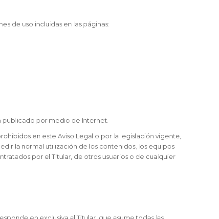
nes de uso incluidas en las páginas:
han publicado por medio de Internet.
rohibidos en este Aviso Legal o por la legislación vigente,
dir la normal utilización de los contenidos, los equipos
atados por el Titular, de otros usuarios o de cualquier
esponde en exclusiva al Titular, que asume todas las