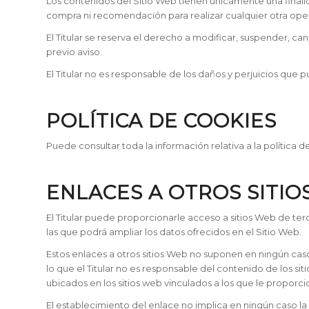
Los contenidos del Sitio Web tienen únicamente una finalid
compra ni recomendación para realizar cualquier otra oper
El Titular se reserva el derecho a modificar, suspender, can
previo aviso.
El Titular no es responsable de los daños y perjuicios que pu
POLÍTICA DE COOKIES
Puede consultar toda la información relativa a la política 
ENLACES A OTROS SITIO
El Titular puede proporcionarle acceso a sitios Web de ter
las que podrá ampliar los datos ofrecidos en el Sitio Web.
Estos enlaces a otros sitios Web no suponen en ningún caso
lo que el Titular no es responsable del contenido de los sit
ubicados en los sitios web vinculados a los que le proporc
El establecimiento del enlace no implica en ningún caso la e