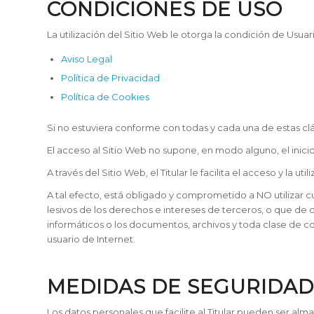
CONDICIONES DE USO
La utilización del Sitio Web le otorga la condición de Usuar
Aviso Legal
Política de Privacidad
Política de Cookies
Si no estuviera conforme con todas y cada una de estas clá
El acceso al Sitio Web no supone, en modo alguno, el inicio
A través del Sitio Web, el Titular le facilita el acceso y la
A tal efecto, está obligado y comprometido a NO utilizar cua
lesivos de los derechos e intereses de terceros, o que de c
informáticos o los documentos, archivos y toda clase de co
usuario de Internet.
MEDIDAS DE SEGURIDAD
Los datos personales que facilite al Titular pueden ser al