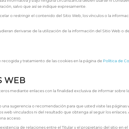
ad informativa y bajo ninguna circunstancia deben usarse ni consider
ación, salvo que así se indique expresamente.
celar o restringir el contenido del Sitio Web, los vínculos o la inform
dieran derivarse de la utilización de la información del Sitio Web o de 
de recogida y tratamiento de las cookies en la página de
Política de C
S WEB
ceros mediante enlaces con la finalidad exclusiva de informar sobre l
 una sugerencia o recomendación para que usted visite las páginas we
ios web vinculados ni del resultado que obtenga al seguir los enlaces. 
iona acceso.
xistencia de relaciones entre el Titular y el propietario del sitio en 