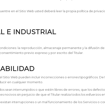
ntre en el Sitio Web usted deberá leer la propia política de privaci
L E INDUSTRIAL
condiciones: la reproducción, almacenaje permanente y la difusión de 
onsentimiento previo expreso y por escrito del Titular.
SABILIDAD
 del Sitio Web pueden incluir incorrecciones o errores tipográficos. De
oducir en cualquier momento.
nidos sean interrumpidos o que estén libres de errores, que los defecto
 nocivos sin perjuicio de que el Titular realiza todos los esfuerzos en
e existan interrupciones o un mal funcionamiento de los Servicios o co