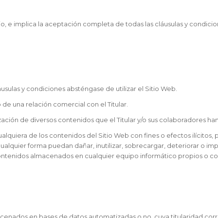
io, e implica la aceptación completa de todas las cláusulas y condicio
usulas y condiciones absténgase de utilizar el Sitio Web.
 de una relación comercial con el Titular.
 utilización de diversos contenidos que el Titular y/o sus colaboradores 
lquiera de los contenidos del Sitio Web con fines o efectos ilícitos, p
ualquier forma puedan dañar, inutilizar, sobrecargar, deteriorar o impe
ntenidos almacenados en cualquier equipo informático propios o contr
macenados en bases de datos automatizadas o no, cuya titularidad corr