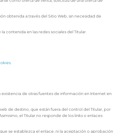
arse como oferta de venta, solicitud de una oferta de
ación obtenida a través del Sitio Web, sin necesidad de
la contenida en las redes sociales del Titular.
ookies
.
a existencia de otras fuentes de información en Internet en
b de destino, que están fuera del control del Titular, por
Asimismo, el Titular no responde de los links o enlaces
el que se establezca el enlace, ni la aceptación o aprobación