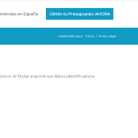
iviendas en España
Obtén tu Presupuesto AHORA
Usted está aquí:
Inicio
/
Aviso Legal
nico, el Titular expone sus datos identificativos: